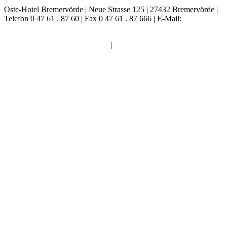
Oste-Hotel Bremervörde
| Neue Strasse 125 | 27432 Bremervörde |
Telefon 0 47 61 . 87 60 | Fax 0 47 61 . 87 666 |
E-Mail:
info@oste-
hotel.de
Impressum
|
Datenschutz