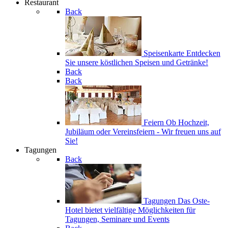
Restaurant
Back
Speisenkarte
Entdecken
Sie unsere köstlichen Speisen und Getränke!
Back
Back
Feiern
Ob Hochzeit,
Jubiläum oder Vereinsfeiern - Wir freuen uns auf
Sie!
Tagungen
Back
Tagungen
Das Oste-
Hotel bietet vielfältige Möglichkeiten für
Tagungen, Seminare und Events