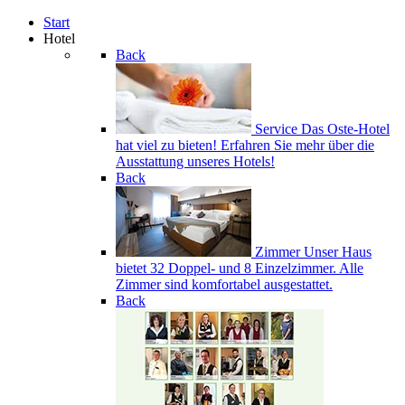
Start
Hotel
Back
Service
Das Oste-Hotel
hat viel zu bieten! Erfahren Sie mehr über die
Ausstattung unseres Hotels!
Back
Zimmer
Unser Haus
bietet 32 Doppel- und 8 Einzelzimmer. Alle
Zimmer sind komfortabel ausgestattet.
Back