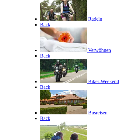
Radeln
Back
Verwöhnen
Back
Biker-Weekend
Back
Busreisen
Back