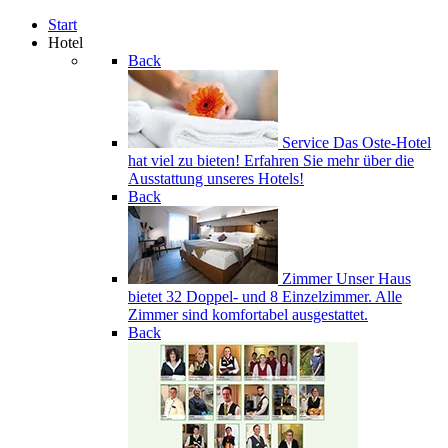
Start
Hotel
Back
Service
Das Oste-Hotel
hat viel zu bieten! Erfahren Sie mehr über die
Ausstattung unseres Hotels!
Back
Zimmer
Unser Haus
bietet 32 Doppel- und 8 Einzelzimmer. Alle
Zimmer sind komfortabel ausgestattet.
Back