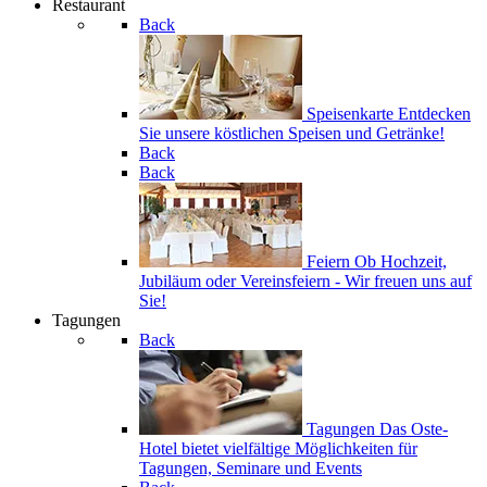
Restaurant
Back
Speisenkarte
Entdecken
Sie unsere köstlichen Speisen und Getränke!
Back
Back
Feiern
Ob Hochzeit,
Jubiläum oder Vereinsfeiern - Wir freuen uns auf
Sie!
Tagungen
Back
Tagungen
Das Oste-
Hotel bietet vielfältige Möglichkeiten für
Tagungen, Seminare und Events