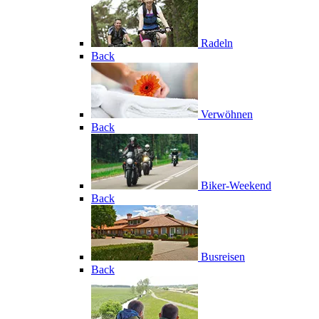
Radeln
Back
Verwöhnen
Back
Biker-Weekend
Back
Busreisen
Back